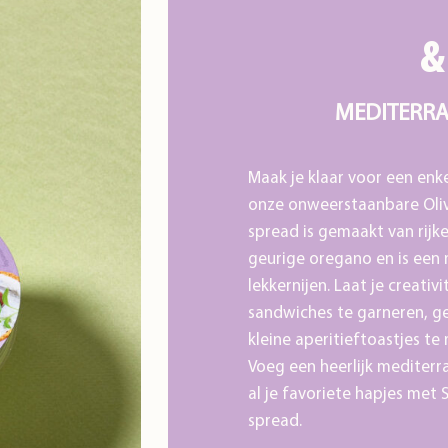
&
MEDITERRA
Maak je klaar voor een enk
onze onweerstaanbare Oliv
spread is gemaakt van rijk
geurige oregano en is een 
lekkernijen. Laat je creativ
sandwiches te garneren, ge
kleine aperitieftoastjes te
Voeg een heerlijk mediterr
al je favoriete hapjes met
spread.